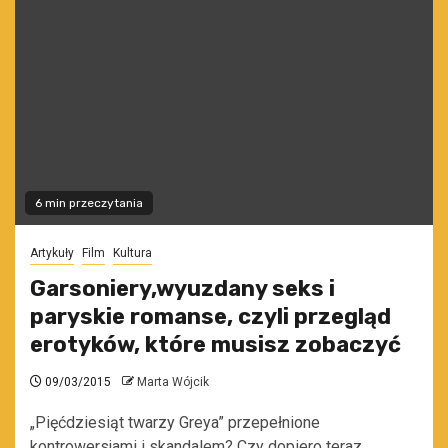
6 min przeczytania
Artykuły
Film
Kultura
Garsoniery,wyuzdany seks i
paryskie romanse, czyli przegląd
erotyków, które musisz zobaczyć
09/03/2015
Marta Wójcik
„Pięćdziesiąt twarzy Greya” przepełnione
kontrowersjami i skandalem? Czy dopiero teraz