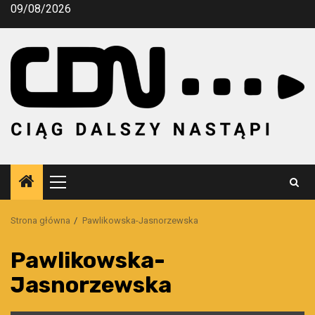
Przejdź
09/08/2026
do
treści
Menu
główne
Strona główna
Pawlikowska-Jasnorzewska
Pawlikowska-
Jasnorzewska