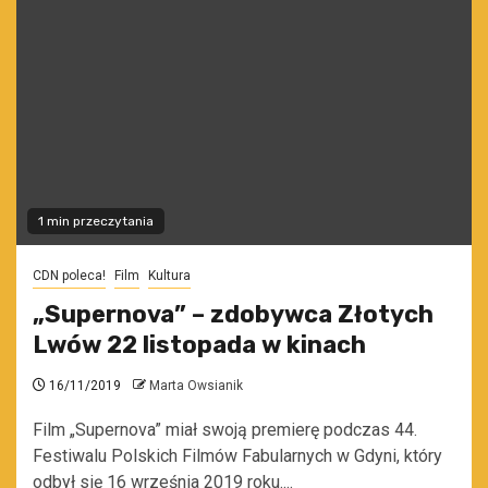
1 min przeczytania
CDN poleca!
Film
Kultura
„Supernova” – zdobywca Złotych
Lwów 22 listopada w kinach
16/11/2019
Marta Owsianik
Film „Supernova” miał swoją premierę podczas 44.
Festiwalu Polskich Filmów Fabularnych w Gdyni, który
odbył się 16 września 2019 roku....