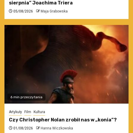
sierpnia” Joachima Triera
05/08/2026
Maja Grabowska
6 min przeczytania
Artykuły
Film
Kultura
Czy Christopher Nolan zrobił nas w „konia”?
01/08/2026
Hanna Wiczkowska