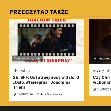
PRZECZYTAJ TAKŻE
7 min przeczytania
6 min przec
Film
Kultura
Artykuły
Fil
26. SFF: Ostatniej nocy w Oslo. O
Czy Chri
„Oslo, 31 sierpnia” Joachima
w „konia
Triera
01/08/20
05/08/2026
Maja Grabowska