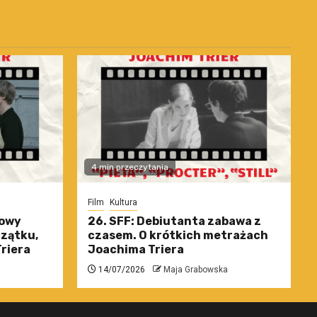
4 min przeczytania
Film
Kultura
nowy
26. SFF: Debiutanta zabawa z
czątku,
czasem. O krótkich metrażach
riera
Joachima Triera
14/07/2026
Maja Grabowska