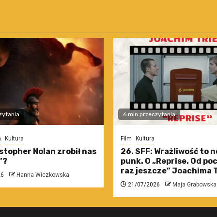
zytania
6 min przeczytania
m
Kultura
Film
Kultura
stopher Nolan zrobił nas
26. SFF: Wrażliwość to 
”?
punk. O „Reprise. Od po
raz jeszcze” Joachima T
26
Hanna Wiczkowska
21/07/2026
Maja Grabowska