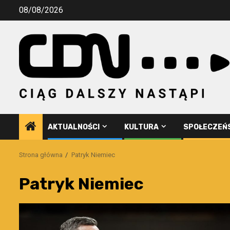
Przejdź
08/08/2026
do
treści
AKTUALNOŚCI
KULTURA
SPOŁECZEŃ
Strona główna
Patryk Niemiec
Patryk Niemiec