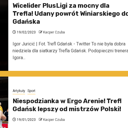
Wicelider PlusLigi za mocny dla
Trefla! Udany powrót Winiarskiego d
Gdańska
19/02/2023
Kacper Czuba
Igor Juricić | Fot. Trefl Gdańsk - Twitter To nie była dobra
niedziela dla siatkarzy Trefla Gdańsk. Podopieczni trener
Igora...
Artykuły
Sport
Niespodzianka w Ergo Arenie! Trefl
Gdańsk lepszy od mistrzów Polski!
19/01/2023
Kacper Czuba