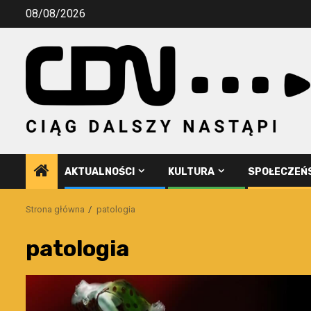
Przejdź
08/08/2026
do
treści
AKTUALNOŚCI
KULTURA
SPOŁECZEŃ
Strona główna
patologia
patologia