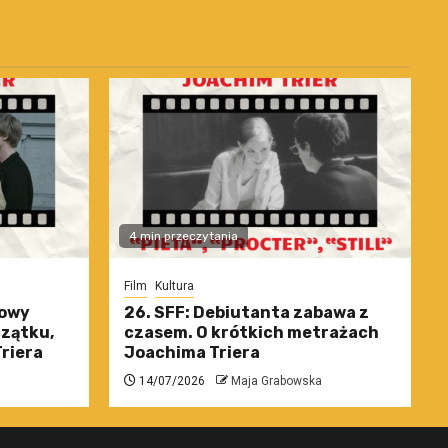
4 min przeczytania
Film
Kultura
nowy
26. SFF: Debiutanta zabawa z
czątku,
czasem. O krótkich metrażach
riera
Joachima Triera
14/07/2026
Maja Grabowska