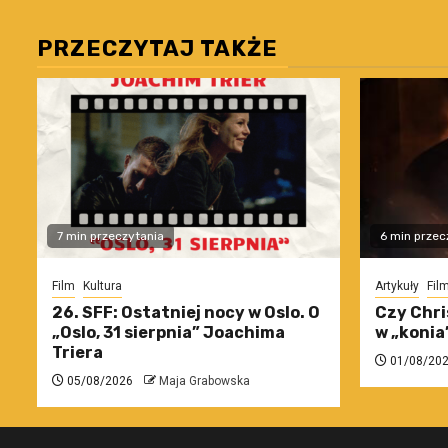
PRZECZYTAJ TAKŻE
7 min przeczytania
6 min przec
Film
Kultura
Artykuły
Fil
26. SFF: Ostatniej nocy w Oslo. O
Czy Chri
„Oslo, 31 sierpnia” Joachima
w „konia
Triera
01/08/20
05/08/2026
Maja Grabowska