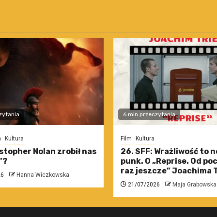
zytania
6 min przeczytania
m
Kultura
Film
Kultura
stopher Nolan zrobił nas
26. SFF: Wrażliwość to 
”?
punk. O „Reprise. Od po
raz jeszcze” Joachima T
26
Hanna Wiczkowska
21/07/2026
Maja Grabowska