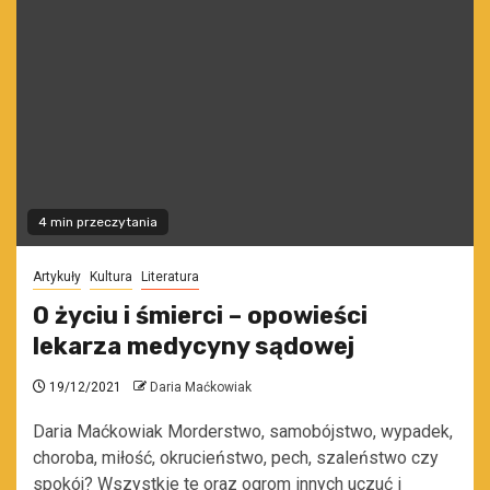
4 min przeczytania
Artykuły
Kultura
Literatura
O życiu i śmierci – opowieści
lekarza medycyny sądowej
19/12/2021
Daria Maćkowiak
Daria Maćkowiak Morderstwo, samobójstwo, wypadek,
choroba, miłość, okrucieństwo, pech, szaleństwo czy
spokój? Wszystkie te oraz ogrom innych uczuć i