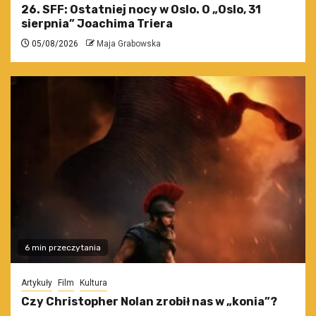
26. SFF: Ostatniej nocy w Oslo. O „Oslo, 31
sierpnia” Joachima Triera
05/08/2026
Maja Grabowska
6 min przeczytania
Artykuły
Film
Kultura
Czy Christopher Nolan zrobił nas w „konia”?