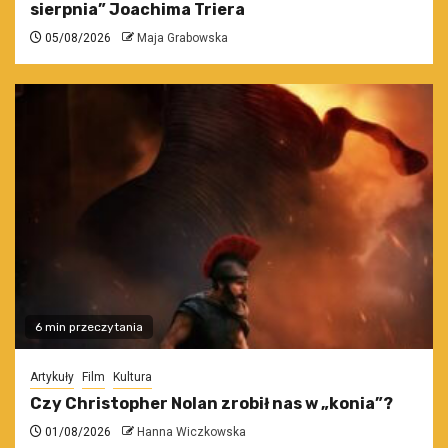
sierpnia” Joachima Triera
05/08/2026
Maja Grabowska
6 min przeczytania
Artykuły
Film
Kultura
Czy Christopher Nolan zrobił nas w „konia”?
01/08/2026
Hanna Wiczkowska