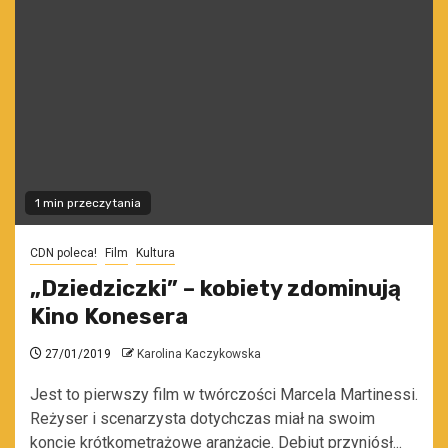
1 min przeczytania
CDN poleca!
Film
Kultura
„Dziedziczki” – kobiety zdominują
Kino Konesera
27/01/2019
Karolina Kaczykowska
Jest to pierwszy film w twórczości Marcela Martinessi.
Reżyser i scenarzysta dotychczas miał na swoim
koncie krótkometrażowe aranżacje. Debiut przyniósł...