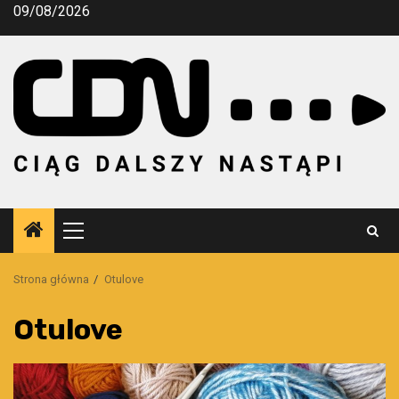
Przejdź
09/08/2026
do
treści
Menu
główne
Strona główna
Otulove
Otulove