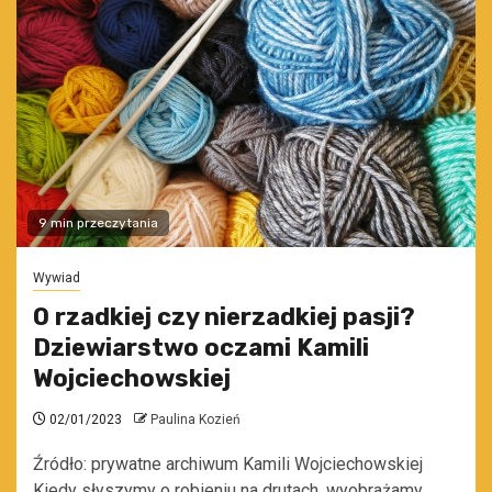
9 min przeczytania
Wywiad
O rzadkiej czy nierzadkiej pasji?
Dziewiarstwo oczami Kamili
Wojciechowskiej
02/01/2023
Paulina Kozień
Źródło: prywatne archiwum Kamili Wojciechowskiej
Kiedy słyszymy o robieniu na drutach, wyobrażamy