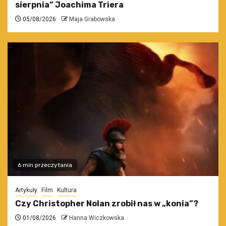
sierpnia” Joachima Triera
05/08/2026
Maja Grabowska
6 min przeczytania
Artykuły
Film
Kultura
Czy Christopher Nolan zrobił nas w „konia”?
01/08/2026
Hanna Wiczkowska