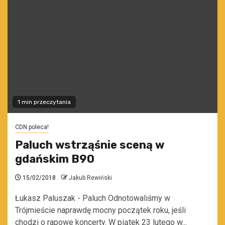
1 min przeczytania
CDN poleca!
Paluch wstrząśnie sceną w
gdańskim B90
15/02/2018
Jakub Rewiński
Łukasz Paluszak - Paluch Odnotowaliśmy w
Trójmieście naprawdę mocny początek roku, jeśli
chodzi o rapowe koncerty. W piątek 23 lutego w...