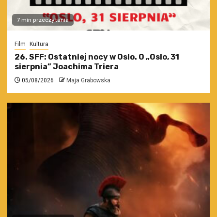
7 min przeczytania
Film
Kultura
26. SFF: Ostatniej nocy w Oslo. O „Oslo, 31
sierpnia” Joachima Triera
05/08/2026
Maja Grabowska