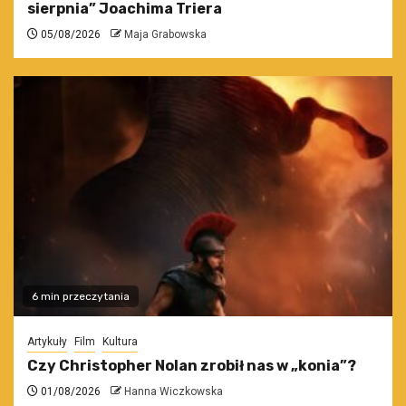
sierpnia” Joachima Triera
05/08/2026
Maja Grabowska
6 min przeczytania
Artykuły
Film
Kultura
Czy Christopher Nolan zrobił nas w „konia”?
01/08/2026
Hanna Wiczkowska