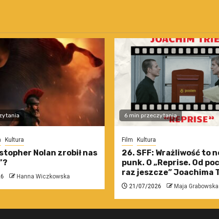
zytania
6 min przeczytania
m
Kultura
Film
Kultura
stopher Nolan zrobił nas
26. SFF: Wrażliwość to 
”?
punk. O „Reprise. Od po
raz jeszcze” Joachima T
26
Hanna Wiczkowska
21/07/2026
Maja Grabowska