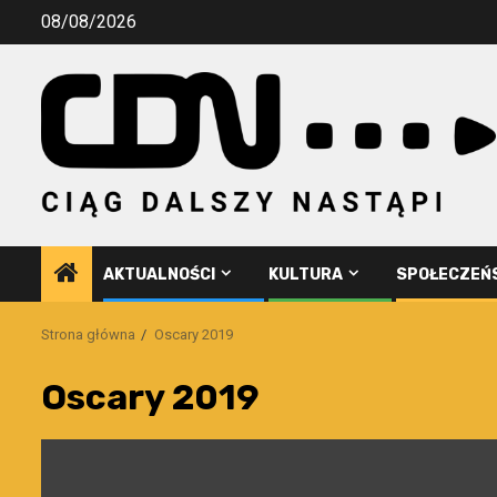
Przejdź
08/08/2026
do
treści
AKTUALNOŚCI
KULTURA
SPOŁECZEŃ
Strona główna
Oscary 2019
Oscary 2019