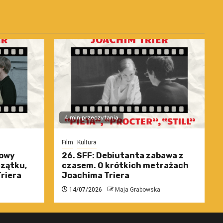
4 min przeczytania
Film
Kultura
nowy
26. SFF: Debiutanta zabawa z
czątku,
czasem. O krótkich metrażach
riera
Joachima Triera
14/07/2026
Maja Grabowska