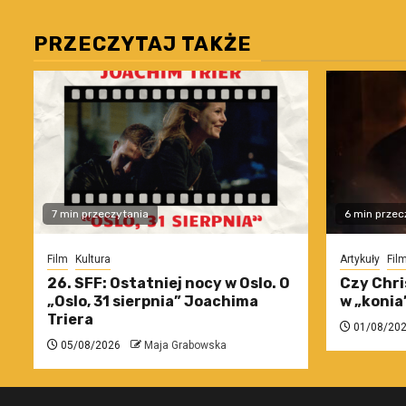
PRZECZYTAJ TAKŻE
7 min przeczytania
6 min przec
Film
Kultura
Artykuły
Fil
26. SFF: Ostatniej nocy w Oslo. O
Czy Chri
„Oslo, 31 sierpnia” Joachima
w „konia
Triera
01/08/20
05/08/2026
Maja Grabowska