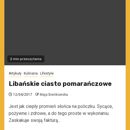
2 min przeczytania
Artykuły
Kulinaria
Lifestyle
Libańskie ciasto pomarańczowe
12/04/2017
Maja Bieńkowska
Jest jak ciepły promień słońca na policzku. Sycące,
pożywne i zdrowe, a do tego proste w wykonaniu.
Zaskakuje swoją fakturą...