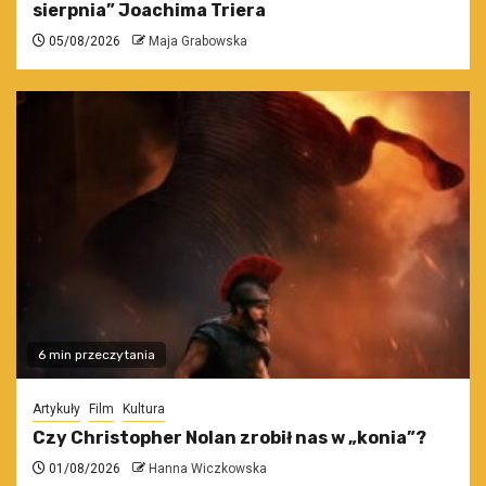
sierpnia” Joachima Triera
05/08/2026
Maja Grabowska
6 min przeczytania
Artykuły
Film
Kultura
Czy Christopher Nolan zrobił nas w „konia”?
01/08/2026
Hanna Wiczkowska