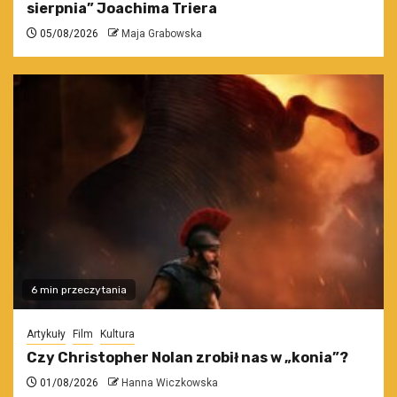
sierpnia” Joachima Triera
05/08/2026
Maja Grabowska
6 min przeczytania
Artykuły
Film
Kultura
Czy Christopher Nolan zrobił nas w „konia”?
01/08/2026
Hanna Wiczkowska