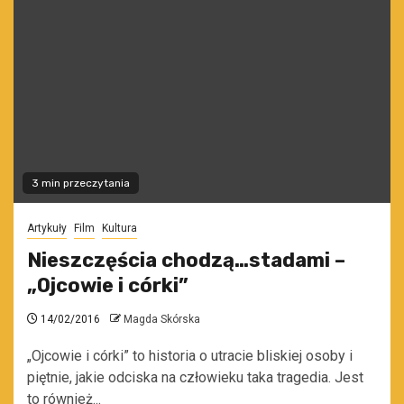
3 min przeczytania
Artykuły
Film
Kultura
Nieszczęścia chodzą…stadami –
„Ojcowie i córki”
14/02/2016
Magda Skórska
„Ojcowie i córki” to historia o utracie bliskiej osoby i
piętnie, jakie odciska na człowieku taka tragedia. Jest
to również...