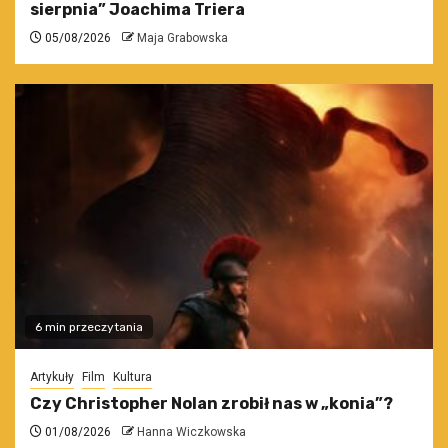
sierpnia” Joachima Triera
05/08/2026
Maja Grabowska
6 min przeczytania
Artykuły
Film
Kultura
Czy Christopher Nolan zrobił nas w „konia”?
01/08/2026
Hanna Wiczkowska