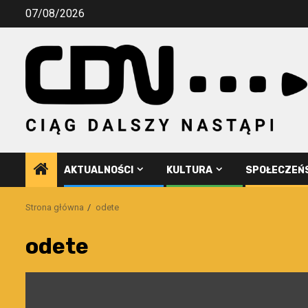
Przejdź
07/08/2026
do
treści
AKTUALNOŚCI
KULTURA
SPOŁECZEŃ
Strona główna
odete
odete