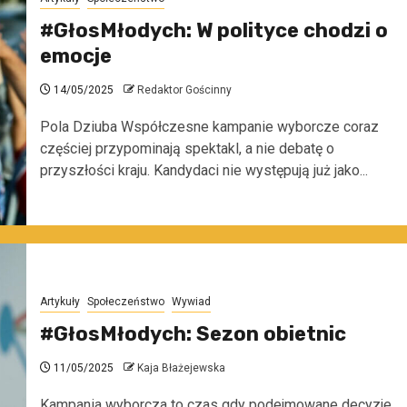
#GłosMłodych: W polityce chodzi o
emocje
14/05/2025
Redaktor Gościnny
Pola Dziuba Współczesne kampanie wyborcze coraz
częściej przypominają spektakl, a nie debatę o
przyszłości kraju. Kandydaci nie występują już jako...
Artykuły
Społeczeństwo
Wywiad
#GłosMłodych: Sezon obietnic
11/05/2025
Kaja Błażejewska
Kampania wyborcza to czas gdy podejmowane decyzje