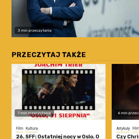
3 min przeczytania
PRZECZYTAJ TAKŻE
7 min przeczytania
6 min przec
Film
Kultura
Artykuły
Fil
26. SFF: Ostatniej nocy w Oslo. O
Czy Chri