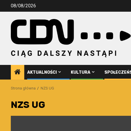
Przejdź
08/08/2026
do
treści
AKTUALNOŚCI
KULTURA
SPOŁECZEŃ
Strona główna
NZS UG
NZS UG