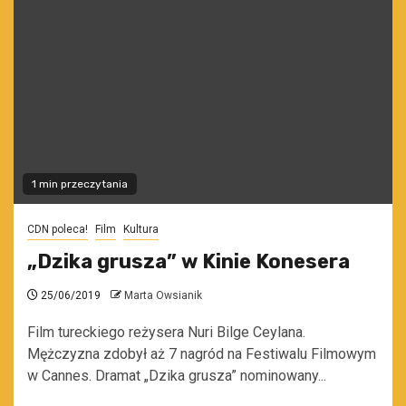
1 min przeczytania
CDN poleca!
Film
Kultura
„Dzika grusza” w Kinie Konesera
25/06/2019
Marta Owsianik
Film tureckiego reżysera Nuri Bilge Ceylana.
Mężczyzna zdobył aż 7 nagród na Festiwalu Filmowym
w Cannes. Dramat „Dzika grusza” nominowany...