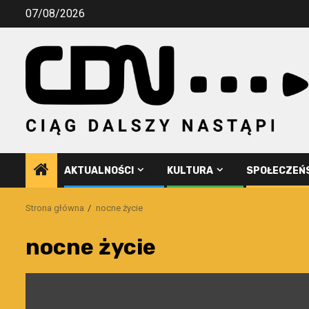
Przejdź
07/08/2026
do
treści
AKTUALNOŚCI
KULTURA
SPOŁECZEŃ
Strona główna
nocne życie
nocne życie