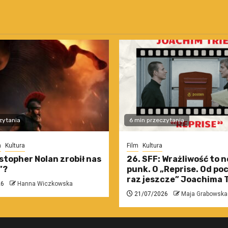
zytania
6 min przeczytania
m
Kultura
Film
Kultura
stopher Nolan zrobił nas
26. SFF: Wrażliwość to 
”?
punk. O „Reprise. Od po
raz jeszcze” Joachima T
26
Hanna Wiczkowska
21/07/2026
Maja Grabowska