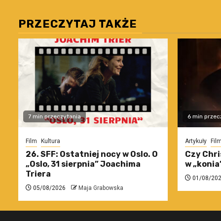
PRZECZYTAJ TAKŻE
7 min przeczytania
6 min przec
Film
Kultura
Artykuły
Fil
26. SFF: Ostatniej nocy w Oslo. O
Czy Chri
„Oslo, 31 sierpnia” Joachima
w „konia
Triera
01/08/20
05/08/2026
Maja Grabowska