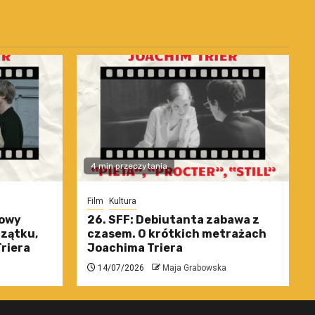
4 min przeczytania
Film
Kultura
nowy
26. SFF: Debiutanta zabawa z
czątku,
czasem. O krótkich metrażach
riera
Joachima Triera
14/07/2026
Maja Grabowska