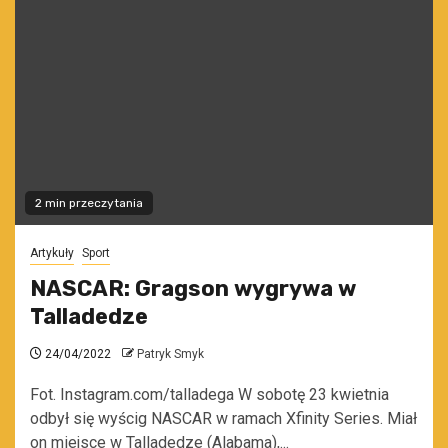
2 min przeczytania
Artykuły
Sport
NASCAR: Gragson wygrywa w
Talladedze
24/04/2022
Patryk Smyk
Fot. Instagram.com/talladega W sobotę 23 kwietnia
odbył się wyścig NASCAR w ramach Xfinity Series. Miał
on miejsce w Talladedze (Alabama),...