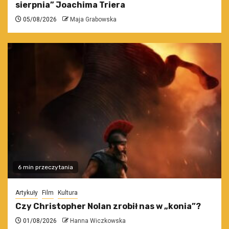
sierpnia” Joachima Triera
05/08/2026
Maja Grabowska
6 min przeczytania
Artykuły
Film
Kultura
Czy Christopher Nolan zrobił nas w „konia”?
01/08/2026
Hanna Wiczkowska