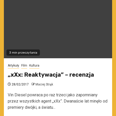
3 min przeczytania
Artykuły
Film
Kultura
„xXx: Reaktywacja” – recenzja
28/02/2017
Maciej Strąk
Vin Diesel powraca po raz trzeci jako zapomniany
przez wszystkich agent „xXx”. Dwanaście lat minęło od
premiery dwójki, a światu...