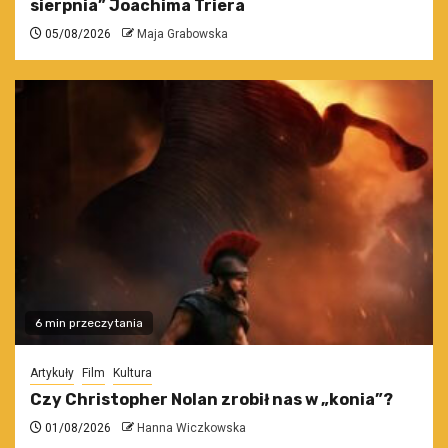
sierpnia” Joachima Triera
05/08/2026
Maja Grabowska
6 min przeczytania
Artykuły
Film
Kultura
Czy Christopher Nolan zrobił nas w „konia”?
01/08/2026
Hanna Wiczkowska