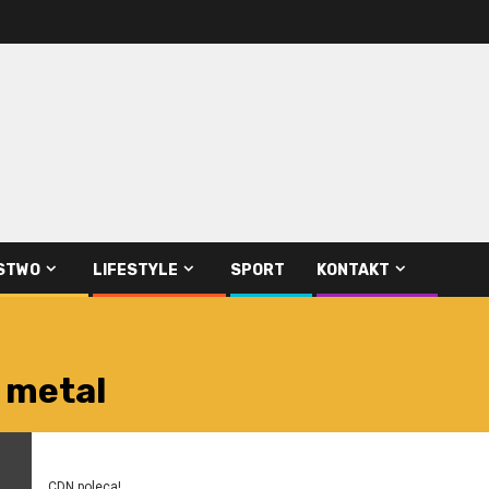
STWO
LIFESTYLE
SPORT
KONTAKT
 metal
CDN poleca!