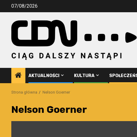
Przejdź
07/08/2026
do
treści
AKTUALNOŚCI
KULTURA
SPOŁECZEŃ
Strona główna
Nelson Goerner
Nelson Goerner