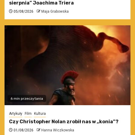
sierpnia” Joachima Triera
05/08/2026
Maja Grabowska
6 min przeczytania
Artykuły
Film
Kultura
Czy Christopher Nolan zrobił nas w „konia”?
01/08/2026
Hanna Wiczkowska