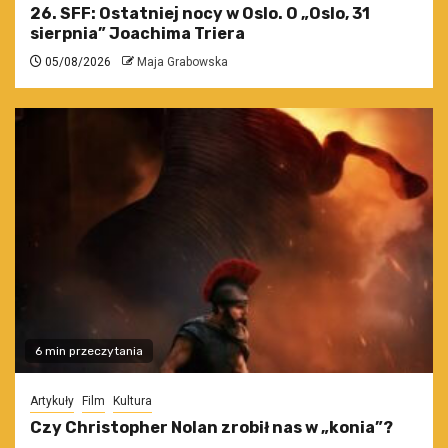
26. SFF: Ostatniej nocy w Oslo. O „Oslo, 31
sierpnia” Joachima Triera
05/08/2026
Maja Grabowska
6 min przeczytania
Artykuły
Film
Kultura
Czy Christopher Nolan zrobił nas w „konia”?