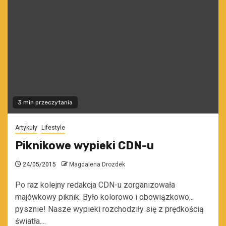
3 min przeczytania
Artykuły
Lifestyle
Piknikowe wypieki CDN-u
24/05/2015
Magdalena Drozdek
Po raz kolejny redakcja CDN-u zorganizowała
majówkowy piknik. Było kolorowo i obowiązkowo...
pysznie! Nasze wypieki rozchodziły się z prędkością
światła....