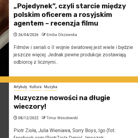
„Pojedynek”, czyli starcie między
polskim oficerem a rosyjskim
agentem – recenzja filmu
26/04/2026
Emilia Olszewska
Filmów i seriali o II wojnie światowej jest wiele i będzie
jeszcze więcej. Jednak pewne produkcje zostawiają
odbiorcę z licznymi...
Artykuły
Kultura
Muzyka
Muzyczne nowości na długie
wieczory!
08/12/2022
Timur Wesołowski
Piotr Zioła, Julia Wieniawa, Sorry Boys, Igo (fot.:
facebook.com/PiotrZiola Daniel Jaroszek;