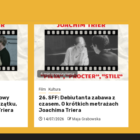
4 min przeczytania
Film
Kultura
nowy
26. SFF: Debiutanta zabawa z
czątku,
czasem. O krótkich metrażach
riera
Joachima Triera
14/07/2026
Maja Grabowska