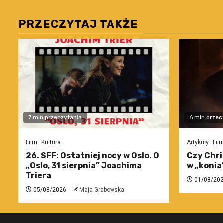
PRZECZYTAJ TAKŻE
7 min przeczytania
6 min przec
Film
Kultura
Artykuły
Fil
26. SFF: Ostatniej nocy w Oslo. O
Czy Chri
„Oslo, 31 sierpnia” Joachima
w „konia
Triera
01/08/20
05/08/2026
Maja Grabowska