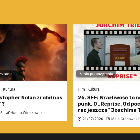
zytania
6 min przeczytania
m
Kultura
Film
Kultura
stopher Nolan zrobił nas
26. SFF: Wrażliwość to 
”?
punk. O „Reprise. Od po
raz jeszcze” Joachima T
26
Hanna Wiczkowska
21/07/2026
Maja Grabowska