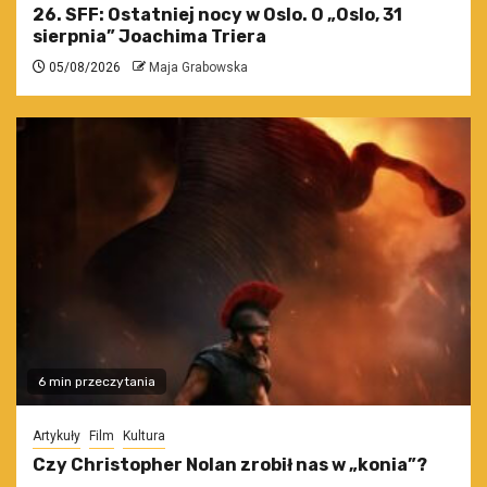
26. SFF: Ostatniej nocy w Oslo. O „Oslo, 31
sierpnia” Joachima Triera
05/08/2026
Maja Grabowska
6 min przeczytania
Artykuły
Film
Kultura
Czy Christopher Nolan zrobił nas w „konia”?