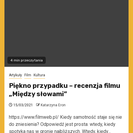
4 min przeczytania
Artykuły
Film
Kultura
Piękno przypadku – recenzja filmu
„Między słowami”
15/03/2021
Katarzyna Eron
https://www.filmweb.pl/ Kiedy samotność staje się nie
do zniesienia? Odpowiedź jest prosta: wtedy, kiedy
spotyka nas w gronie najbliższych. Wtedy, kiedy...