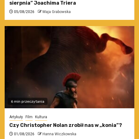
sierpnia” Joachima Triera
05/08/2026
Maja Grabowska
6 min przeczytania
Artykuły
Film
Kultura
Czy Christopher Nolan zrobił nas w „konia”?
01/08/2026
Hanna Wiczkowska