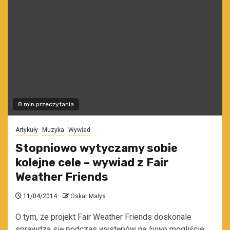
8 min przeczytania
Artykuły
Muzyka
Wywiad
Stopniowo wytyczamy sobie
kolejne cele – wywiad z Fair
Weather Friends
11/04/2014
Oskar Małys
O tym, że projekt Fair Weather Friends doskonale
sprawdza się podczas występów na żywo mogliście