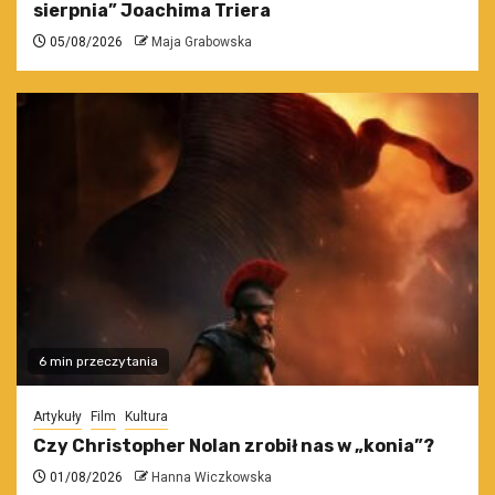
sierpnia” Joachima Triera
05/08/2026
Maja Grabowska
6 min przeczytania
Artykuły
Film
Kultura
Czy Christopher Nolan zrobił nas w „konia”?
01/08/2026
Hanna Wiczkowska