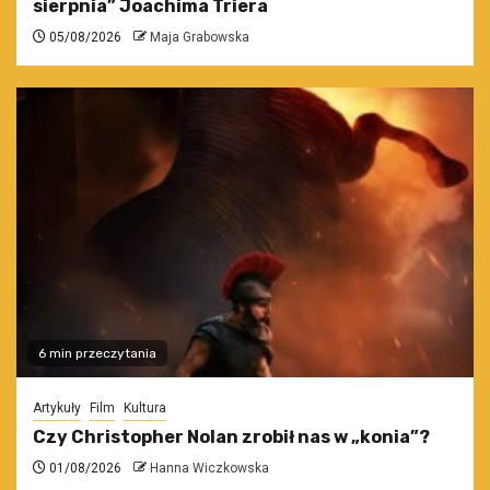
sierpnia” Joachima Triera
05/08/2026
Maja Grabowska
6 min przeczytania
Artykuły
Film
Kultura
Czy Christopher Nolan zrobił nas w „konia”?
01/08/2026
Hanna Wiczkowska