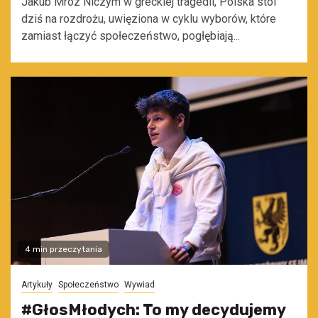
Jakub Mróz Niczym w greckiej tragedii, Polska stoi
dziś na rozdrożu, uwięziona w cyklu wyborów, które
zamiast łączyć społeczeństwo, pogłębiają...
4 min przeczytania
Artykuły
Społeczeństwo
Wywiad
#GłosMłodych: To my decydujemy