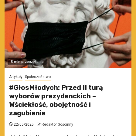
5 min przeczytania
Artykuły
Społeczeństwo
#GłosMłodych: Przed II turą
wyborów prezydenckich –
Wściekłość, obojętność i
zagubienie
22/05/2025
Redaktor Gościnny