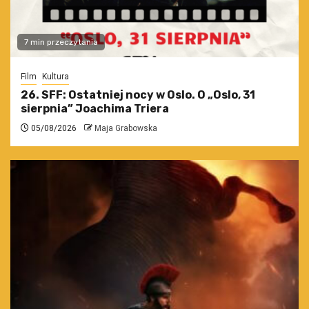
7 min przeczytania
Film
Kultura
26. SFF: Ostatniej nocy w Oslo. O „Oslo, 31
sierpnia” Joachima Triera
05/08/2026
Maja Grabowska