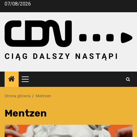
Przejdź
07/08/2026
do
treści
Menu
główne
Strona główna
Mentzen
Mentzen