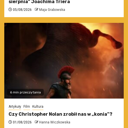
sierpnia” Joachima Triera
05/08/2026
Maja Grabowska
6 min przeczytania
Artykuły
Film
Kultura
Czy Christopher Nolan zrobił nas w „konia”?
01/08/2026
Hanna Wiczkowska