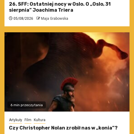
26. SFF: Ostatniej nocy w Oslo. O „Oslo, 31
sierpnia” Joachima Triera
05/08/2026
Maja Grabowska
6 min przeczytania
Artykuły
Film
Kultura
Czy Christopher Nolan zrobił nas w „konia”?