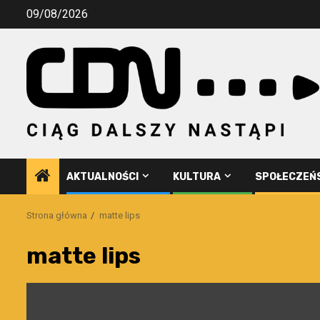
Przejdź
09/08/2026
do
treści
AKTUALNOŚCI
KULTURA
SPOŁECZEŃ
Strona główna
matte lips
matte lips