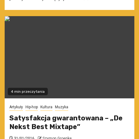
4 min przeczytania
Artykuły
Hip-hop
Kultura
Muzyka
Satysfakcja gwarantowana – „De
Nekst Best Mixtape”
31/01/2016
Szymon Groenke