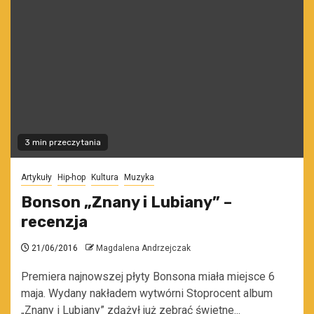
3 min przeczytania
Artykuły
Hip-hop
Kultura
Muzyka
Bonson „Znany i Lubiany” –
recenzja
21/06/2016
Magdalena Andrzejczak
Premiera najnowszej płyty Bonsona miała miejsce 6
maja. Wydany nakładem wytwórni Stoprocent album
„Znany i Lubiany” zdążył już zebrać świetne...