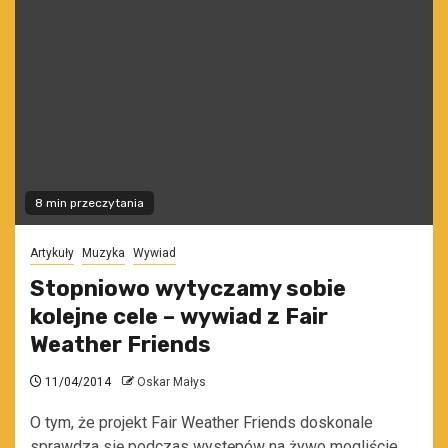
8 min przeczytania
Artykuły
Muzyka
Wywiad
Stopniowo wytyczamy sobie
kolejne cele – wywiad z Fair
Weather Friends
11/04/2014
Oskar Małys
O tym, że projekt Fair Weather Friends doskonale
sprawdza się podczas występów na żywo mogliście