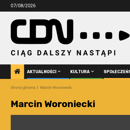
Przejdź
07/08/2026
do
treści
AKTUALNOŚCI
KULTURA
SPOŁECZEŃ
Strona główna
Marcin Woroniecki
Marcin Woroniecki