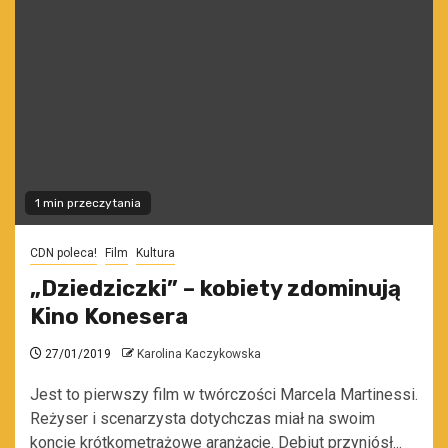
1 min przeczytania
CDN poleca!
Film
Kultura
„Dziedziczki” – kobiety zdominują
Kino Konesera
27/01/2019
Karolina Kaczykowska
Jest to pierwszy film w twórczości Marcela Martinessi.
Reżyser i scenarzysta dotychczas miał na swoim
koncie krótkometrażowe aranżacje. Debiut przyniósł...