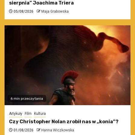
sierpnia” Joachima Triera
05/08/2026
Maja Grabowska
6 min przeczytania
Artykuły
Film
Kultura
Czy Christopher Nolan zrobił nas w „konia”?
01/08/2026
Hanna Wiczkowska