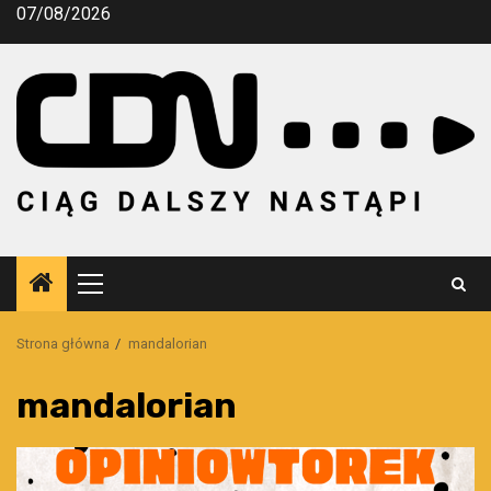
Przejdź
07/08/2026
do
treści
Menu
główne
Strona główna
mandalorian
mandalorian