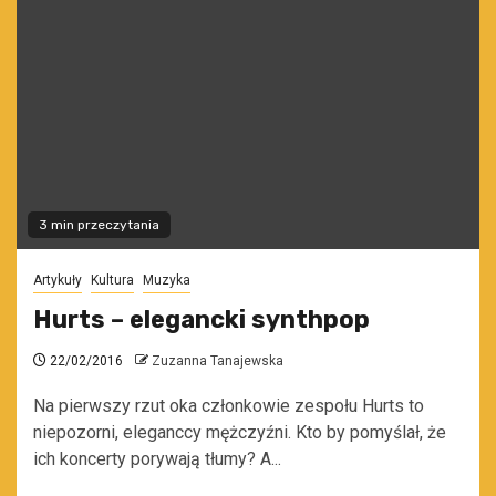
3 min przeczytania
Artykuły
Kultura
Muzyka
Hurts – elegancki synthpop
22/02/2016
Zuzanna Tanajewska
Na pierwszy rzut oka członkowie zespołu Hurts to
niepozorni, eleganccy mężczyźni. Kto by pomyślał, że
ich koncerty porywają tłumy? A...