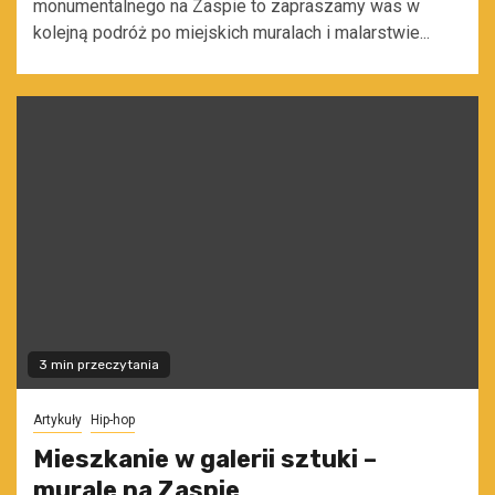
monumentalnego na Zaspie to zapraszamy was w
kolejną podróż po miejskich muralach i malarstwie...
3 min przeczytania
Artykuły
Hip-hop
Mieszkanie w galerii sztuki –
murale na Zaspie