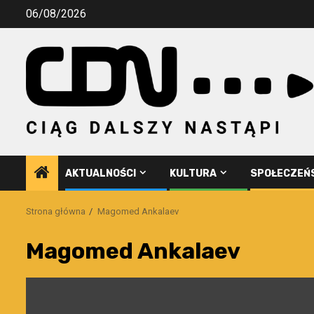
Przejdź
06/08/2026
do
treści
AKTUALNOŚCI
KULTURA
SPOŁECZEŃ
Strona główna
Magomed Ankalaev
Magomed Ankalaev