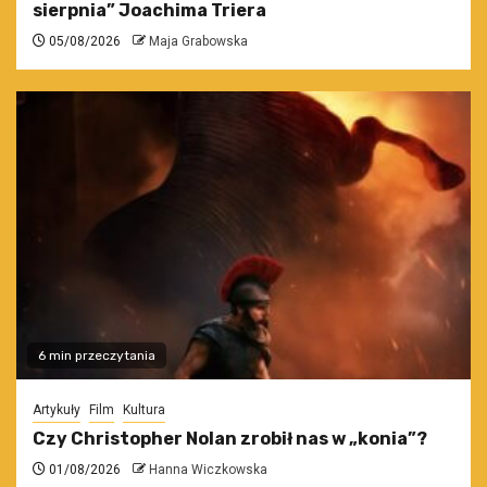
sierpnia” Joachima Triera
05/08/2026
Maja Grabowska
6 min przeczytania
Artykuły
Film
Kultura
Czy Christopher Nolan zrobił nas w „konia”?
01/08/2026
Hanna Wiczkowska