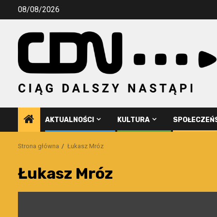
Przejdź
08/08/2026
do
treści
AKTUALNOŚCI
KULTURA
SPOŁECZEŃ
Strona główna
Łukasz Mróz
Łukasz Mróz