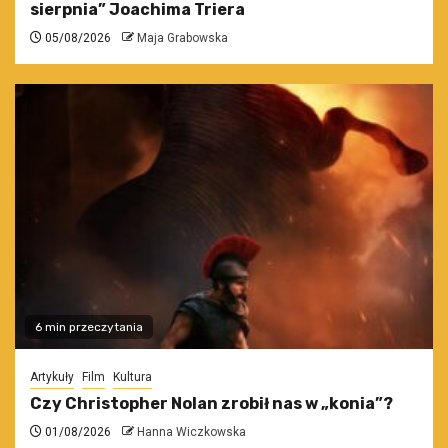
sierpnia” Joachima Triera
05/08/2026
Maja Grabowska
6 min przeczytania
Artykuły
Film
Kultura
Czy Christopher Nolan zrobił nas w „konia”?
01/08/2026
Hanna Wiczkowska